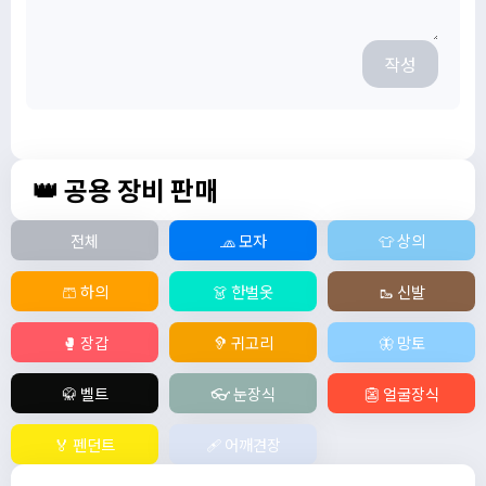
작성
👑 공용 장비 판매
전체
🧢 모자
👕 상의
🩳 하의
👗 한벌옷
🥾 신발
🥊 장갑
🦻 귀고리
🦋 망토
🥋 벨트
👓 눈장식
👺 얼굴장식
🏅 펜던트
🩹 어깨견장