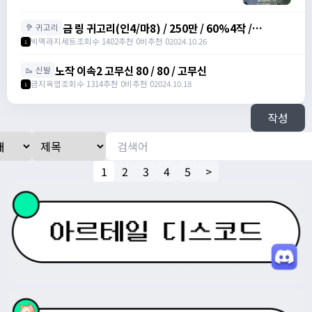
금 링 귀고리(인4/마8) / 250만 / 60%4작 /
🦻 귀고리
2500000 /
빅맥라지세트
조회수 1402
추천 0
비추천 0
2024.10.26
1
https://open.kakao.com/o/gbKrc4Ug
노작 이속2 고무신 80 / 80 / 고무신
🥾 신발
금지옥엽
조회수 1314
추천 0
비추천 0
2024.10.18
1
작성
1
2
3
4
5
>