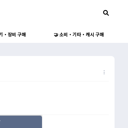
무기・장비 구매
🤝 소비・기타・캐시 구매