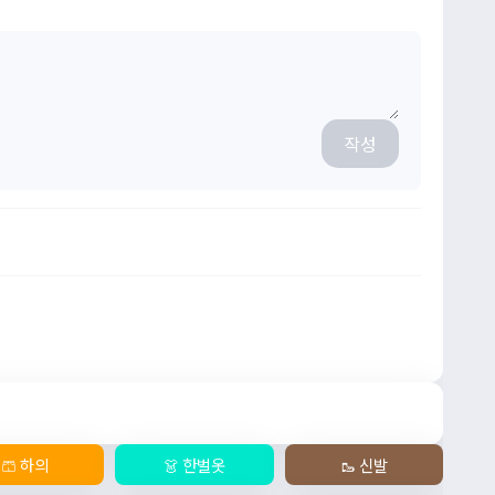
작성
🩳 하의
👗 한벌옷
🥾 신발