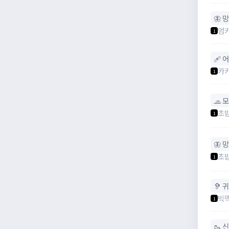
🦋 
엄
1
🩹 
카
1
🧢 
초
1
🦋 
초
1
🦻 
빅
1
🥾 