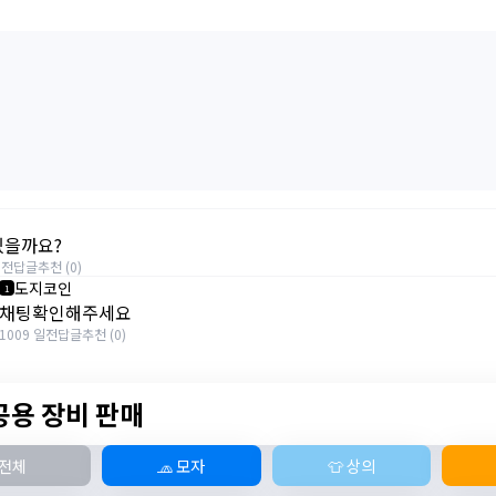
있을까요?
일전
답글
추천 (0)
도지코인
1
채팅확인해주세요
1009 일전
답글
추천 (0)
 공용 장비 판매
전체
🧢 모자
👕 상의