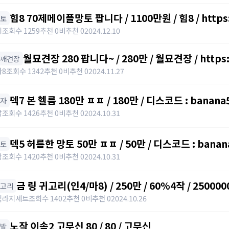
힘8 70제메이플망토
망토
키
조회수 1259
추천 0
비추천 0
2024.12.10
월묘견장 280 팝니다~ / 280만 / 월묘견장 / https:/
어깨견장
카8
조회수 1342
추천 0
비추천 0
2024.11.27
덱7 본 헬름 180만 ㅍㅍ / 180만 / 디스코드 : banana
모자
밥
조회수 1426
추천 0
비추천 0
2024.10.31
덱5 허름한 망토 50만 ㅍㅍ / 50만 / 디스코드 : banan
망토
밥
조회수 1420
추천 0
비추천 0
2024.10.31
금 링 귀고리(인4/마8) / 250만 / 60%4작 / 2500000
귀고리
맥라지세트
조회수 1402
추천 0
비추천 0
2024.10.26
노작 이속2 고무신 80 / 80 / 고무신
신발