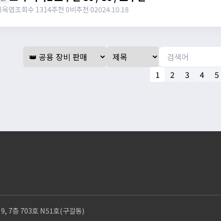
지옥엽
조회수 1314
추천 0
비추천 0
2024.10.18
1
2
3
4
5
 7층 703호 N51호(구갈동)