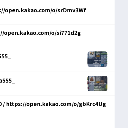
 팝니다 / 1100만원 / 힘8 / https://open.kakao.com/o/srDmv3Wf
/open.kakao.com/o/si771d2g
555_
a555_
 / https://open.kakao.com/o/gbKrc4Ug