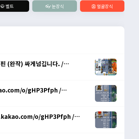
🥋 벨트
👓 눈장식
👺 얼굴장식
머리핀 (완작) 싸게넘깁니다. /
ao.com/o/gHP3Pfph /
.kakao.com/o/gHP3Pfph /