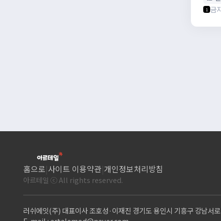
금
1
홈으로
|
사이트 이용약관
|
개인정보처리방침
아르테일 ⓒ All rights reserved.
러쉬에잇(주) 대표이사 조호성·이재진 경기도 용인시 기흥구 강남서로 9,
E-mail :
artalemod@naver.com