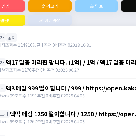
 장갑
🦻 귀고리
🦋 망토
 펜던트
🩹 어깨견장
모자
공지
리자
조회수 124910
댓글 1
추천 0
비추천 0
2023.10.31
덱17 달꽃 머리핀 팝니다. (1억) / 1억 / 덱17 달꽃 
모자
01027320699
기혀기
조회수 1276
추천 0
비추천 0
2025.06.27
덱8 메망 999 떨이합니다 / 999 / https://open.kak
망토
https://open.kakao.com/o/gHP3Pfph
dwns99
조회수 1191
추천 0
비추천 0
2025.04.03
덱떡 메링 1250 떨이합니다 / 1250 / https://open
귀고리
https://open.kakao.com/o/gHP3Pfph
dwns99
조회수 1267
추천 0
비추천 0
2025.04.03