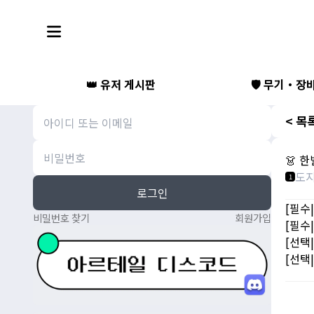
👑 유저 게시판
🛡️ 무기・장
< 목
👗 
도
1
로그인
[필수
비밀번호 찾기
회원가입
[필수|
[선택
[선택|