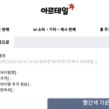
비 판매
📜 소비・기타・캐시 판매
🧾 
록으로
한벌옷
지코인
2023.10.31 21:01:38
추천 0
비추천 0
조회수 918
댓글 2
|아이템명] :
가격] :
|아이템 추가 정보] :
연락처] :