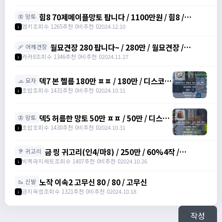
힘8 70제메이플망토 팝니다 / 1100만원 / 힘8 /
🦋 망토
https://open.kakao.com/o/srDmv3Wf
엄키
조회수 1265
추천 0
비추천 0
2024.12.10
1
월묘견장 280 팝니다~ / 280만 / 월묘견장 /
🩹 어깨견장
https://open.kakao.com/o/si771d2g
카카8
조회수 1346
추천 0
비추천 0
2024.11.27
1
덱7 본 헬름 180만 ㅍㅍ / 180만 / 디스코드
🧢 모자
: banana555_
초밥
조회수 1431
추천 0
비추천 0
2024.10.31
1
덱5 허름한 망토 50만 ㅍㅍ / 50만 / 디스코
🦋 망토
드 : banana555_
초밥
조회수 1430
추천 0
비추천 0
2024.10.31
1
금 링 귀고리(인4/마8) / 250만 / 60%4작 /
🦻 귀고리
2500000 /
빅맥라지세트
조회수 1407
추천 0
비추천 0
2024.10.26
1
https://open.kakao.com/o/gbKrc4Ug
노작 이속2 고무신 80 / 80 / 고무신
🥾 신발
금지옥엽
조회수 1321
추천 0
비추천 0
2024.10.18
1
작성