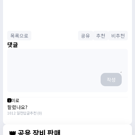
목록으로
공유
추천
비추천
댓글
작성
미로
1
팔렸나요?
1012 일전
답글
추천 (0)
👑 공용 장비 판매