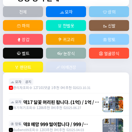
전체
🧢 모자
👕 상의
🩳 하의
👗 한벌옷
🥾 신발
🥊 장갑
🦻 귀고리
🦋 망토
🥋 벨트
👓 눈장식
👺 얼굴장식
🏅 펜던트
🩹 어깨견장
🧢 모자
공지
관리자
조회수 127101
댓글 1
추천 0
비추천 0
2023.10.31
M
덱17 달꽃 머리핀 팝니다. (1억) / 1억 / 덱
🧢 모자
17 달꽃 머리핀 (완작) 싸게넘깁니다. /
혀기혀기
조회수 1286
추천 0
비추천 0
2025.06.27
1
01027320699
덱8 메망 999 떨이합니다 / 999 /
🦋 망토
https://open.kakao.com/o/gHP3Pfph
dudwns99
조회수 1203
추천 0
비추천 0
2025.04.03
1