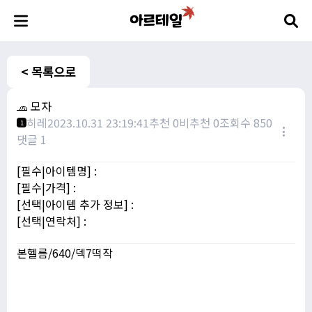
< 목록으로
🧢 모자
히레
2023.10.31 23:19:41
추천 0
비추천 0
조회수 850
1
댓글 1
[필수|아이템명] :
[필수|가격] :
[선택|아이템 추가 정보] :
[선택|연락처] :
본헬름/640/덱7떡작