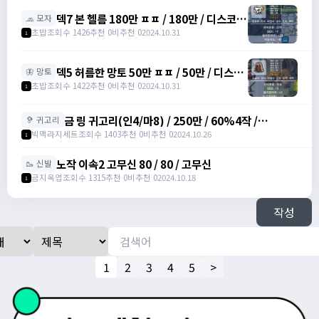
덱7 본 헬름 180만 ㅍㅍ / 180만 / 디스코드
🧢 모자
: banana555_
초밥
조회수 1426
추천 0
비추천 0
2024.10.31
1
덱5 허름한 망토 50만 ㅍㅍ / 50만 / 디스코
🦋 망토
드 : banana555_
초밥
조회수 1422
추천 0
비추천 0
2024.10.31
1
금 링 귀고리(인4/마8) / 250만 / 60%4작 /
🦻 귀고리
2500000 /
빅맥라지세트
조회수 1403
추천 0
비추천 0
2024.10.26
1
https://open.kakao.com/o/gbKrc4Ug
노작 이속2 고무신 80 / 80 / 고무신
🥾 신발
금지옥엽
조회수 1315
추천 0
비추천 0
2024.10.18
1
작성
1
2
3
4
5
>