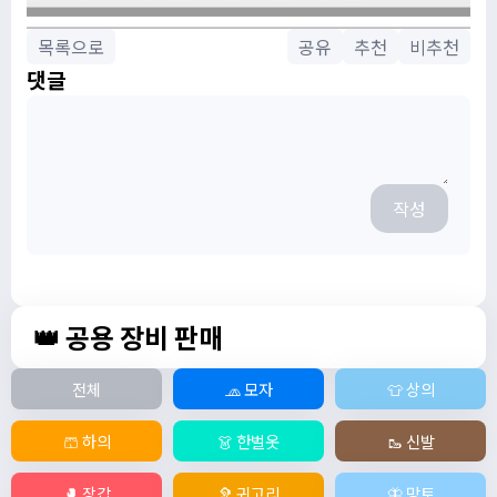
목록으로
공유
추천
비추천
댓글
작성
👑 공용 장비 판매
전체
🧢 모자
👕 상의
🩳 하의
👗 한벌옷
🥾 신발
🥊 장갑
🦻 귀고리
🦋 망토