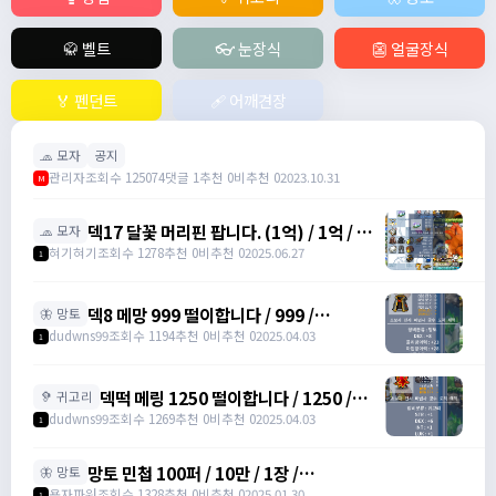
🥋 벨트
👓 눈장식
👺 얼굴장식
🏅 펜던트
🩹 어깨견장
🧢 모자
공지
관리자
조회수 125074
댓글 1
추천 0
비추천 0
2023.10.31
M
덱17 달꽃 머리핀 팝니다. (1억) / 1억 / 덱
🧢 모자
17 달꽃 머리핀 (완작) 싸게넘깁니다. /
혀기혀기
조회수 1278
추천 0
비추천 0
2025.06.27
1
01027320699
덱8 메망 999 떨이합니다 / 999 /
🦋 망토
https://open.kakao.com/o/gHP3Pfph
dudwns99
조회수 1194
추천 0
비추천 0
2025.04.03
1
/
https://open.kakao.com/o/gHP3Pfph
덱떡 메링 1250 떨이합니다 / 1250 /
🦻 귀고리
https://open.kakao.com/o/gHP3Pfph
dudwns99
조회수 1269
추천 0
비추천 0
2025.04.03
1
/
https://open.kakao.com/o/gHP3Pfph
망토 민첩 100퍼 / 10만 / 1장 /
🦋 망토
https://open.kakao.com/o/gHVyhk2f
용자파워
조회수 1328
추천 0
비추천 0
2025.01.30
1