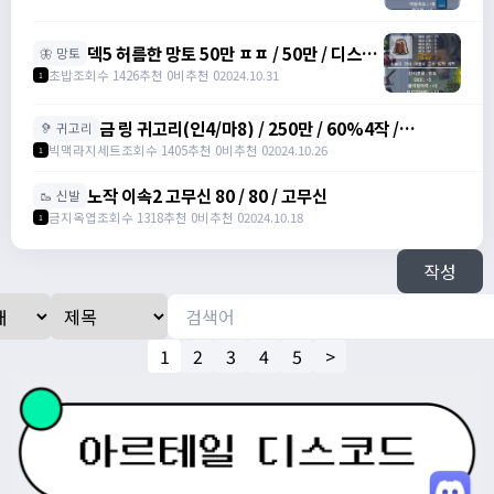
덱5 허름한 망토 50만 ㅍㅍ / 50만 / 디스코
🦋 망토
드 : banana555_
초밥
조회수 1426
추천 0
비추천 0
2024.10.31
1
금 링 귀고리(인4/마8) / 250만 / 60%4작 /
🦻 귀고리
2500000 /
빅맥라지세트
조회수 1405
추천 0
비추천 0
2024.10.26
1
https://open.kakao.com/o/gbKrc4Ug
노작 이속2 고무신 80 / 80 / 고무신
🥾 신발
금지옥엽
조회수 1318
추천 0
비추천 0
2024.10.18
1
작성
1
2
3
4
5
>