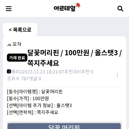
< 목록으로
🧢 모자
달꽃머리핀 / 100만원 / 올스탯3 /
거래 완료
쪽지주세요
해피2
2023.11.23 18:21:07
추천 0
비추천 0
1
조회수 787
댓글 0
[필수|아이템명] : 달꽃머리핀
[필수|가격] : 100만원
[선택|아이템 추가 정보] : 올스탯3
[선택|연락처] : 쪽지주세요