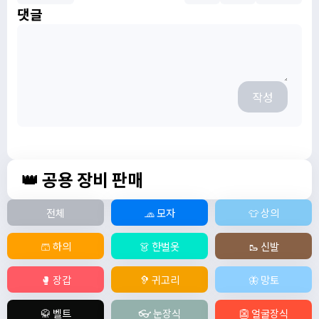
댓글
작성
👑 공용 장비 판매
전체
🧢 모자
👕 상의
🩳 하의
👗 한벌옷
🥾 신발
🥊 장갑
🦻 귀고리
🦋 망토
🥋 벨트
👓 눈장식
👺 얼굴장식