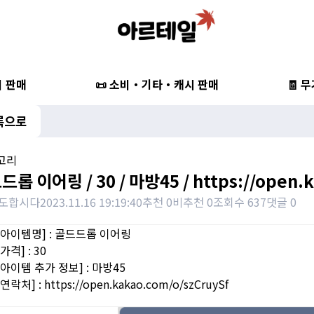
비 판매
📜 소비・기타・캐시 판매
🧾 
록으로
귀고리
롭 이어링 / 30 / 마방45 / https://open.
1도합시다
2023.11.16 19:19:40
추천 0
비추천 0
조회수 637
댓글 0
|아이템명] : 골드드롭 이어링
가격] : 30
|아이템 추가 정보] : 마방45
연락처] : https://open.kakao.com/o/szCruySf