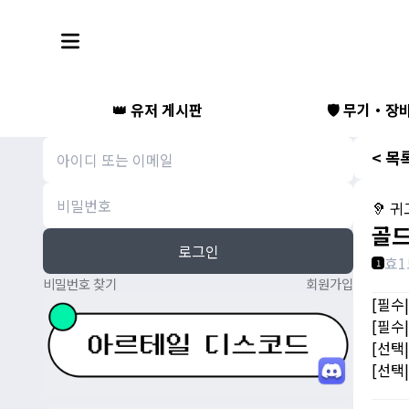
👑 유저 게시판
🛡️ 무기・장
< 목
🦻 
골드드
로그인
효
1
비밀번호 찾기
회원가입
[필수
[필수|
[선택
[선택|