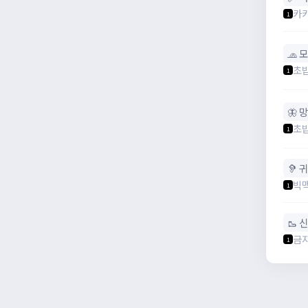
카
1
🧢 
초
1
🦋 
초
1
🦻 
빅
1
🥾 
금
1