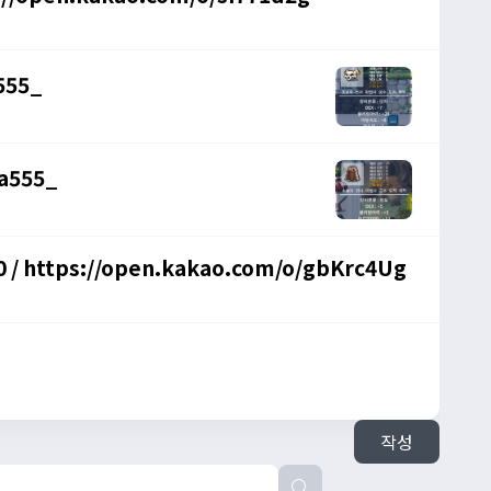
555_
a555_
 / https://open.kakao.com/o/gbKrc4Ug
작성