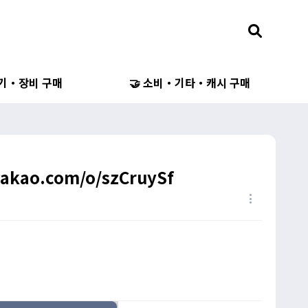
무기・장비 구매
🤝 소비・기타・캐시 구매
kakao.com/o/szCruySf