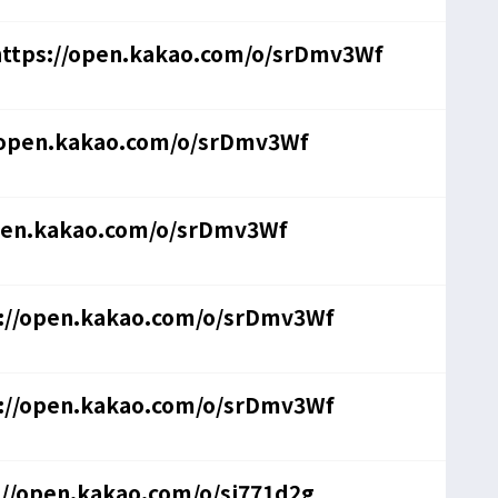
tps://open.kakao.com/o/srDmv3Wf
/open.kakao.com/o/srDmv3Wf
en.kakao.com/o/srDmv3Wf
//open.kakao.com/o/srDmv3Wf
 팝니다 / 1100만원 / 힘8 / https://open.kakao.com/o/srDmv3Wf
/open.kakao.com/o/si771d2g