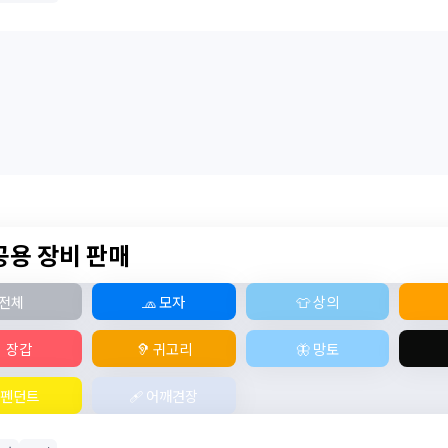
 공용 장비 판매
전체
🧢 모자
👕 상의
 장갑
🦻 귀고리
🦋 망토
 펜던트
🩹 어깨견장