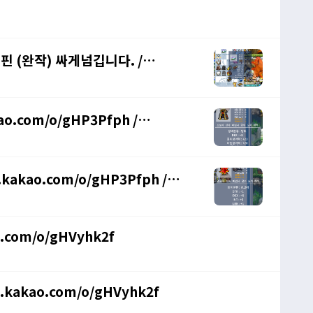
머리핀 (완작) 싸게넘깁니다. /
ao.com/o/gHP3Pfph /
.kakao.com/o/gHP3Pfph /
o.com/o/gHVyhk2f
n.kakao.com/o/gHVyhk2f