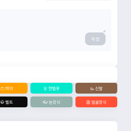
작성
🩳 하의
👗 한벌옷
🥾 신발
🥋 벨트
👓 눈장식
👺 얼굴장식