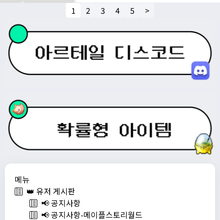
1
2
3
4
5
>
메뉴
👑 유저 게시판
📢 공지사항
📢 공지사항-메이플스토리월드