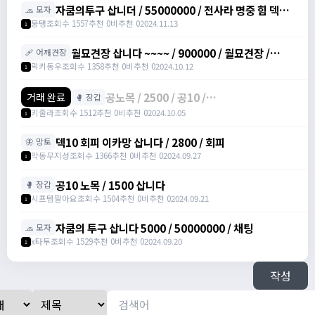
자쿰의투구 삽니더 / 55000000 / 전사라 명중 힘 덱스
🧢 모자
가 정옵이였으면 좋겠습니다.
뭉탱
조회수 1557
추천 0
비추천 0
2024.11.13
1
월묘견장 삽니다 ~~~~ / 900000 / 월묘견장 /
🩹 어깨견장
https://open.kakao.com/o/s84eEUef
럭키동우
조회수 1358
추천 0
비추천 0
2024.10.12
1
공노목 / 2500 / 공10 /
거래 완료
🥊 장갑
https://open.kakao.com/o/sboXkMSg
키줄라
조회수 1512
추천 0
비추천 0
2024.10.05
1
덱10 회피 이카망 삽니다 / 2800 / 회피
🦋 망토
악동무지성
조회수 1366
추천 0
비추천 0
2024.09.27
1
공10 노목 / 1500 삽니다
🥊 장갑
시프템팔아요
조회수 1504
추천 0
비추천 0
2024.09.21
1
자쿰의 투구 삽니다 5000 / 50000000 / 채팅
🧢 모자
x타투
조회수 1529
추천 0
비추천 0
2024.09.20
1
작성