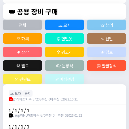
👑 공용 장비 구매
전체
🧢 모자
👕 상의
🩳 하의
👗 한벌옷
🥾 신발
🥊 장갑
🦻 귀고리
🦋 망토
🥋 벨트
👓 눈장식
👺 얼굴장식
🏅 펜던트
🩹 어깨견장
🧢 모자
공지
관리자
조회수 37203
추천 0
비추천 0
2023.10.31
M
1 / 1 / 1 / 1
JYupWMLW
조회수 670
추천 0
비추천 0
2026.01.22
1
1 / 1 / 1 / 1