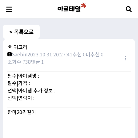
< 목록으로
🦻 귀고리
Saebin
2023.10.31 20:27:41
추천 0
비추천 0
1
조회수 738
댓글 1
필수|아이템명 :
필수|가격 :
선택|아이템 추가 정보 :
선택|연락처 :
합마20귀걸이