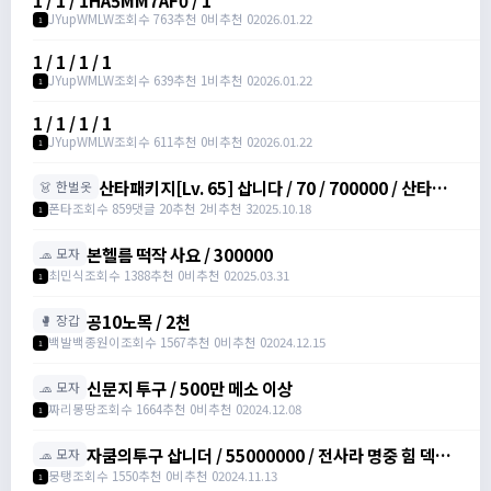
1 / 1 / 1HA5MM7AF0 / 1
JYupWMLW
조회수 763
추천 0
비추천 0
2026.01.22
1
1 / 1 / 1 / 1
JYupWMLW
조회수 639
추천 1
비추천 0
2026.01.22
1
1 / 1 / 1 / 1
JYupWMLW
조회수 611
추천 0
비추천 0
2026.01.22
1
산타패키지[Lv. 65] 삽니다 / 70 / 700000 / 산타패
👗 한벌옷
키지[Lv. 65] /
폰타
조회수 859
댓글 20
추천 2
비추천 3
2025.10.18
1
https://open.kakao.com/o/sw60wYPc
본헬름 떡작 사요 / 300000
🧢 모자
최민식
조회수 1388
추천 0
비추천 0
2025.03.31
1
공10노목 / 2천
🥊 장갑
백발백종원이
조회수 1567
추천 0
비추천 0
2024.12.15
1
신문지 투구 / 500만 메소 이상
🧢 모자
짜리몽땅
조회수 1664
추천 0
비추천 0
2024.12.08
1
자쿰의투구 삽니더 / 55000000 / 전사라 명중 힘 덱스
🧢 모자
가 정옵이였으면 좋겠습니다.
뭉탱
조회수 1550
추천 0
비추천 0
2024.11.13
1