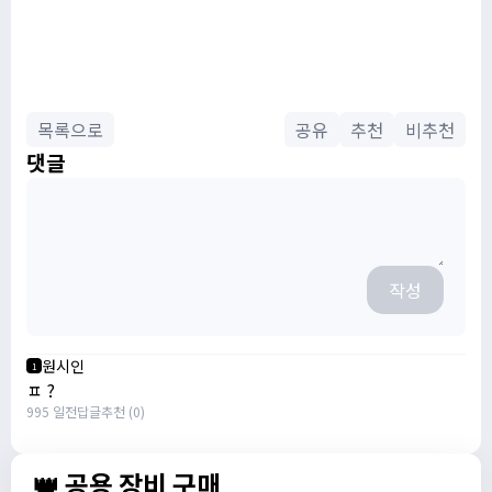
목록으로
공유
추천
비추천
댓글
작성
원시인
1
ㅍ ?
995 일전
답글
추천 (0)
👑 공용 장비 구매