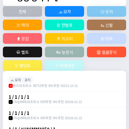
전체
🧢 모자
👕 상의
🩳 하의
👗 한벌옷
🥾 신발
🥊 장갑
🦻 귀고리
🦋 망토
🥋 벨트
👓 눈장식
👺 얼굴장식
🏅 펜던트
🩹 어깨견장
🧢 모자
공지
관리자
조회수 36753
추천 0
비추천 0
2023.10.31
M
1 / 1 / 1 / 1
JYupWMLW
조회수 659
추천 0
비추천 0
2026.01.22
1
1 / 1 / 1 / 1
JYupWMLW
조회수 645
추천 0
비추천 0
2026.01.22
1