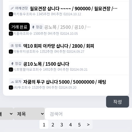
월묘견장 삽니다 ~~~~ / 900000 / 월묘견장 /
🩹 어깨견장
https://open.kakao.com/o/s84eEUef
럭키동우
조회수 1345
추천 0
비추천 0
2024.10.12
1
공노목 / 2500 / 공10 /
거래 완료
🥊 장갑
https://open.kakao.com/o/sboXkMSg
키줄라
조회수 1500
추천 0
비추천 0
2024.10.05
1
덱10 회피 이카망 삽니다 / 2800 / 회피
🦋 망토
악동무지성
조회수 1352
추천 0
비추천 0
2024.09.27
1
공10 노목 / 1500 삽니다
🥊 장갑
시프템팔아요
조회수 1492
추천 0
비추천 0
2024.09.21
1
자쿰의 투구 삽니다 5000 / 50000000 / 채팅
🧢 모자
x타투
조회수 1520
추천 0
비추천 0
2024.09.20
1
작성
1
2
3
4
5
>