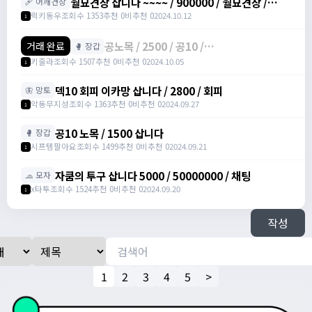
월묘견장 삽니다 ~~~~ / 900000 / 월묘견장 /
🩹 어깨견장
https://open.kakao.com/o/s84eEUef
럭키동우
조회수 1353
추천 0
비추천 0
2024.10.12
1
공노목 / 2500 / 공10 /
거래 완료
🥊 장갑
https://open.kakao.com/o/sboXkMSg
키줄라
조회수 1507
추천 0
비추천 0
2024.10.05
1
덱10 회피 이카망 삽니다 / 2800 / 회피
🦋 망토
악동무지성
조회수 1363
추천 0
비추천 0
2024.09.27
1
공10 노목 / 1500 삽니다
🥊 장갑
시프템팔아요
조회수 1499
추천 0
비추천 0
2024.09.21
1
자쿰의 투구 삽니다 5000 / 50000000 / 채팅
🧢 모자
x타투
조회수 1524
추천 0
비추천 0
2024.09.20
1
작성
1
2
3
4
5
>