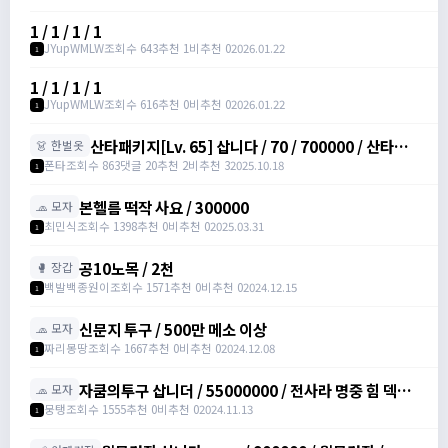
1 / 1 / 1 / 1
JYupWMLW
조회수 643
추천 1
비추천 0
2026.01.22
1
1 / 1 / 1 / 1
JYupWMLW
조회수 616
추천 0
비추천 0
2026.01.22
1
산타패키지[Lv. 65] 삽니다 / 70 / 700000 / 산타패
👗 한벌옷
키지[Lv. 65] /
폰타
조회수 863
댓글 20
추천 2
비추천 3
2025.10.18
1
https://open.kakao.com/o/sw60wYPc
본헬름 떡작 사요 / 300000
🧢 모자
최민식
조회수 1398
추천 0
비추천 0
2025.03.31
1
공10노목 / 2천
🥊 장갑
백발백종원이
조회수 1571
추천 0
비추천 0
2024.12.15
1
신문지 투구 / 500만 메소 이상
🧢 모자
짜리몽땅
조회수 1667
추천 0
비추천 0
2024.12.08
1
자쿰의투구 삽니더 / 55000000 / 전사라 명중 힘 덱스
🧢 모자
가 정옵이였으면 좋겠습니다.
뭉탱
조회수 1555
추천 0
비추천 0
2024.11.13
1