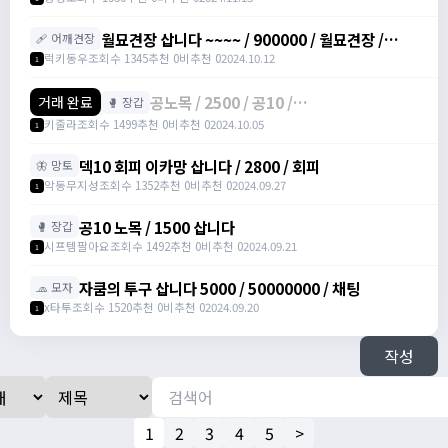
월묘견장 삽니다 ~~~~ / 900000 / 월묘견장 /
🩹 어깨견장
https://open.kakao.com/o/s84eEUef
럭키동우
조회수 1345
추천 0
비추천 0
2024.10.12
1
공노목 / 2500 / 공10 /
거래 완료
🥊 장갑
https://open.kakao.com/o/sboXkMSg
키줄라
조회수 1499
추천 0
비추천 0
2024.10.05
1
덱10 회피 이카망 삽니다 / 2800 / 회피
🦋 망토
악동무지성
조회수 1352
추천 0
비추천 0
2024.09.27
1
공10 노목 / 1500 삽니다
🥊 장갑
시프템팔아요
조회수 1492
추천 0
비추천 0
2024.09.21
1
자쿰의 투구 삽니다 5000 / 50000000 / 채팅
🧢 모자
x타투
조회수 1520
추천 0
비추천 0
2024.09.20
1
작성
1
2
3
4
5
>