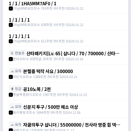
1 / 1 / 1HA5MM7AF0 / 1
JYupWMLW
조회수 763
추천 0
비추천 0
2026.01.22
1
1 / 1 / 1 / 1
JYupWMLW
조회수 638
추천 1
비추천 0
2026.01.22
1
1 / 1 / 1 / 1
JYupWMLW
조회수 611
추천 0
비추천 0
2026.01.22
1
산타패키지[Lv. 65] 삽니다 / 70 / 700000 / 산타패
👗 한벌옷
키지[Lv. 65] /
폰타
조회수 858
댓글 20
추천 2
비추천 3
2025.10.18
1
https://open.kakao.com/o/sw60wYPc
본헬름 떡작 사요 / 300000
🧢 모자
최민식
조회수 1388
추천 0
비추천 0
2025.03.31
1
공10노목 / 2천
🥊 장갑
백발백종원이
조회수 1567
추천 0
비추천 0
2024.12.15
1
신문지 투구 / 500만 메소 이상
🧢 모자
짜리몽땅
조회수 1664
추천 0
비추천 0
2024.12.08
1
자쿰의투구 삽니더 / 55000000 / 전사라 명중 힘 덱스
🧢 모자
가 정옵이였으면 좋겠습니다.
뭉탱
조회수 1550
추천 0
비추천 0
2024.11.13
1