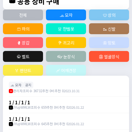
👑 공용 장비 구매
전체
🧢 모자
👕 상의
🩳 하의
👗 한벌옷
🥾 신발
🥊 장갑
🦻 귀고리
🦋 망토
🥋 벨트
👓 눈장식
👺 얼굴장식
🏅 펜던트
🩹 어깨견장
🧢 모자
공지
관리자
조회수 36732
추천 0
비추천 0
2023.10.31
M
1 / 1 / 1 / 1
JYupWMLW
조회수 659
추천 0
비추천 0
2026.01.22
1
1 / 1 / 1 / 1
JYupWMLW
조회수 645
추천 0
비추천 0
2026.01.22
1