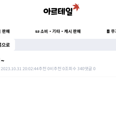
비 판매
📜 소비・기타・캐시 판매
🧾 
록으로
~
잉
2023.10.31 20:02:44
추천 0
비추천 0
조회수 340
댓글 0