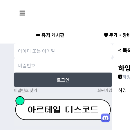
👑 유저 게시판
🛡️ 무기・장
< 목
하잉
하
1
로그인
하잉
비밀번호 찾기
회원가입