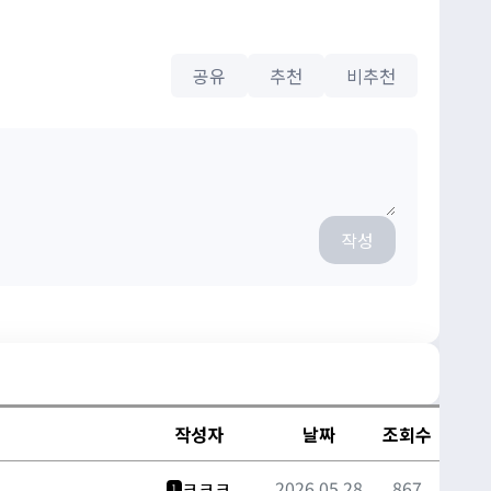
공유
추천
비추천
작성
작성자
날짜
조회수
ㅋㅋㅋ
2026.05.28
867
1