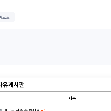
록으로
 자유게시판
제목
6
매크로 단속 좀 하세요
+ 1