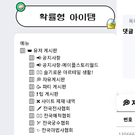
목
댓글
메뉴
👑 유저 게시판
📢 공지사항
📢 공지사항-메이플스토리월드
💁‍♂ 슬기로운 아르테일 생활!
💭 자유게시판
🥳 파티 게시판
❗️ 팁 게시판
💭
❌ 사이트 제재 내역
🗡️ 전국전사협회
🏴‍☠️ 전국해적협회
번호
🏹 전국궁수협회
✨ 전국마법사협회
135666