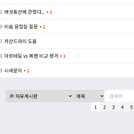
2
버섯동산에 갇혔다...
+ 2
9
비숍 응접실 질문
+ 2
7
카산드라의 도움
0
아르테일 vs 메랜 비교 평가
+ 1
9
시세문의
+ 2
1
2
3
4
5