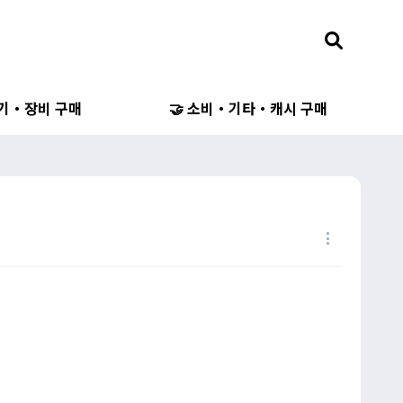
무기・장비 구매
🤝 소비・기타・캐시 구매