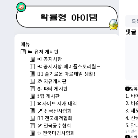
목
댓글
메뉴
👑 유저 게시판
📢 공지사항
📢 공지사항-메이플스토리월드
💁‍♂ 슬기로운 아르테일 생활!
💭 자유게시판
🥳 파티 게시판
딩유
1
1. 
❗️ 팁 게시판
2. 비
❌ 사이트 제재 내역
3. 
🗡️ 전국전사협회
4. 신
🏴‍☠️ 전국해적협회
5. 닼
🏹 전국궁수협회
84 일전
✨ 전국마법사협회
신방
1