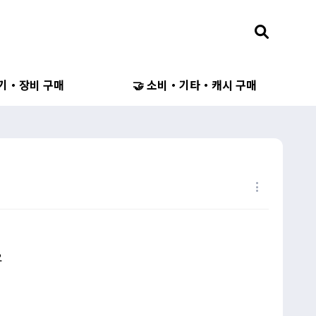
무기・장비 구매
🤝 소비・기타・캐시 구매
요