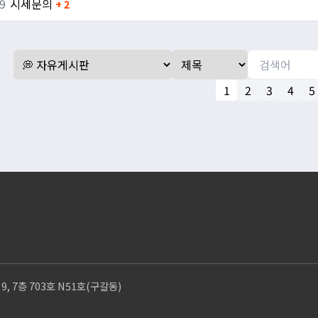
9
시세문의
+ 2
1
2
3
4
5
 7층 703호 N51호(구갈동)