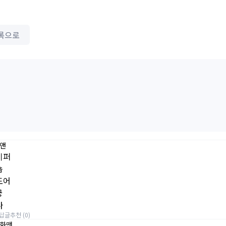
록으로
앤
바이퍼
숍
섀도어
궁
나
답글
추천 (0)
화맨