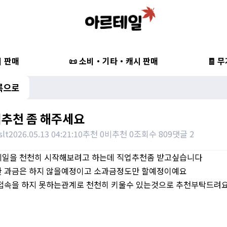
비 판매
📜 소비・기타・캐시 판매
🧾 
록으로
추천 좀 해주세요
slt
2026.05.13 04:21:10
추천 0
비추천 0
조회수 809
댓글 2
일을 천천히 시작해보려고 하는데 직업추천좀 받고싶습니다
 과금은 하지 않을예정이고 소과금정도만 할예정이예요
접속을 하지 못하는관계로 천천히 키울수 있는것으로 추천부탁드려