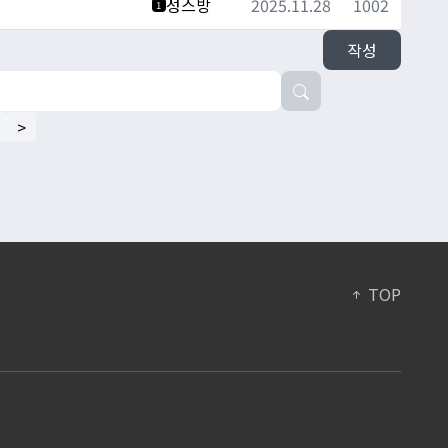
성스방
2025.11.28
1002
1
작성
>
TOP