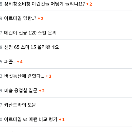
8
장비창소비창 이런것들 어떻게 늘리나요?
+ 2
9
아르테일 망함..?
+ 2
7
메린이 신궁 120 스킬 문의
8
신점 65 스마 15 올라왔네요
5
퍼즐..
+ 4
2
버섯동산에 갇혔다...
+ 2
9
비숍 응접실 질문
+ 2
7
카산드라의 도움
0
아르테일 vs 메랜 비교 평가
+ 1