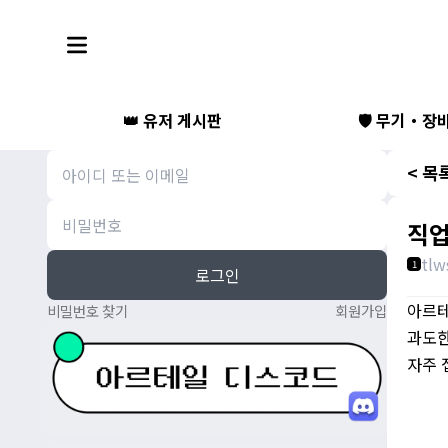
👑 유저 게시판
🛡️ 무기・장
< 목
직업
tlw
1
로그인
아르테
비밀번호 찾기
회원가입
과도한
자주 