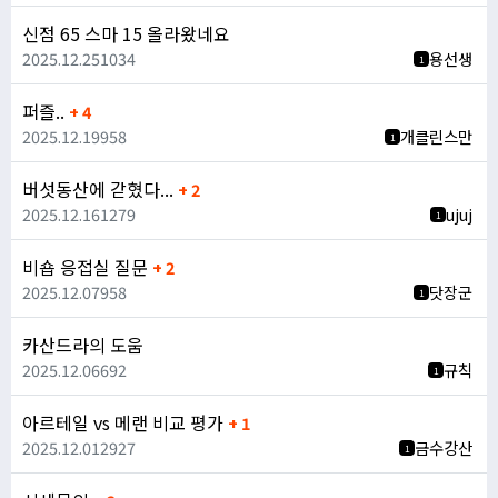
신점 65 스마 15 올라왔네요
2025.12.25
1034
용선생
1
퍼즐..
+ 4
2025.12.19
958
개클린스만
1
버섯동산에 갇혔다...
+ 2
2025.12.16
1279
ujuj
1
비숍 응접실 질문
+ 2
2025.12.07
958
닷장군
1
카산드라의 도움
2025.12.06
692
규칙
1
아르테일 vs 메랜 비교 평가
+ 1
2025.12.01
2927
금수강산
1