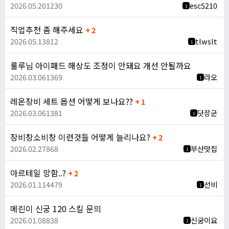
2026.05.20
1230
esc5210
1
직업추천 좀 해주세요
+ 2
2026.05.13
812
tlwslt
1
룰루님 아이패드 해상도 조정이 안돼요 개선 안될까요
2026.03.06
1369
라오
1
레온장비 세트 옵션 어떻게 보나요??
+ 1
2026.03.06
1381
닷장군
1
장비창소비창 이런것들 어떻게 늘리나요?
+ 2
2026.02.27
868
부산맛집
1
아르테일 망함..?
+ 2
2026.01.11
4479
선비
1
메린이 신궁 120 스킬 문의
2026.01.08
838
신궁이요
1