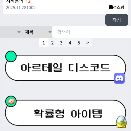
시세문의
+ 2
2025.11.28
1002
성스방
1
작성
1
2
3
4
5
>