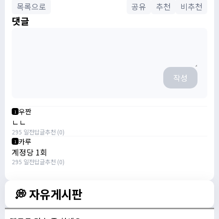
목록으로
공유
추천
비추천
댓글
작성
우짠
1
ㄴㄴ
295 일전
답글
추천 (0)
카루
1
계정당 1회
295 일전
답글
추천 (0)
💭 자유게시판