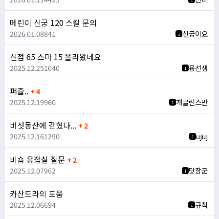
메린이 신궁 120 스킬 문의
2026.01.08
841
신궁이요
1
신점 65 스마 15 올라왔네요
2025.12.25
1040
용선생
1
퍼즐..
+ 4
2025.12.19
960
개클린스만
1
버섯동산에 갇혔다...
+ 2
2025.12.16
1290
ujuj
1
비숍 응접실 질문
+ 2
2025.12.07
962
닷장군
1
카산드라의 도움
2025.12.06
694
규칙
1