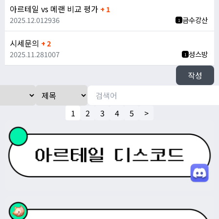
아르테일 vs 메랜 비교 평가
+ 1
2025.12.01
2936
금수강산
1
시세문의
+ 2
2025.11.28
1007
성스방
1
작성
1
2
3
4
5
>