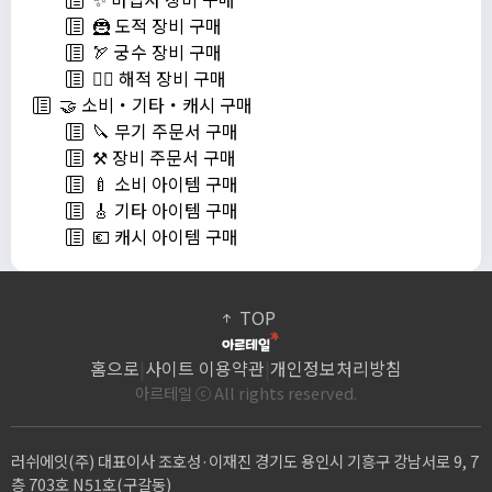
🦹 도적 장비 구매
🏹 궁수 장비 구매
🏴‍☠️ 해적 장비 구매
🤝 소비・기타・캐시 구매
🔪 무기 주문서 구매
⚒️ 장비 주문서 구매
🍼 소비 아이템 구매
🎸 기타 아이템 구매
💶 캐시 아이템 구매
TOP
홈으로
|
사이트 이용약관
|
개인정보처리방침
아르테일 ⓒ All rights reserved.
러쉬에잇(주) 대표이사 조호성·이재진 경기도 용인시 기흥구 강남서로 9, 7
층 703호 N51호(구갈동)