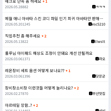
매크로 단속 좀 하세요
+ 1
2026.05.28
882
ㅋㅋㅋ
1
메월 애니 아바타 스킨 코디 파일 인기 희귀 아바타만 판매합니다
2026.05.20
1245
esc5210
1
직업추천 좀 해주세요
+ 2
2026.05.13
822
tlwslt
1
룰루님 아이패드 해상도 조정이 안돼요 개선 안될까요
2026.03.06
1371
라오
1
레온장비 세트 옵션 어떻게 보나요??
+ 1
2026.03.06
1396
닷장군
1
장비창소비창 이런것들 어떻게 늘리나요?
+ 2
2026.02.27
870
부산맛집
1
아르테일 망함..?
+ 2
2026.01.11
4493
선비
1