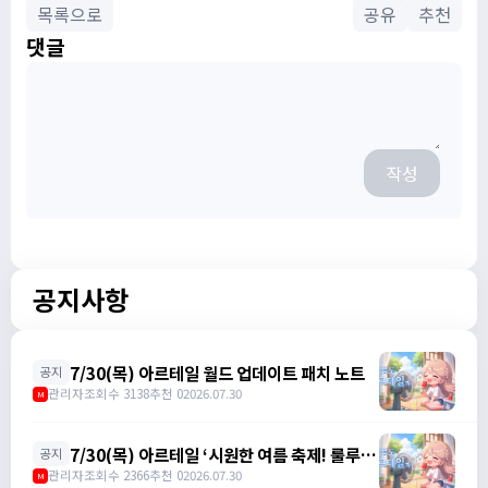
목록으로
공유
추천
댓글
작성
공지사항
7/30(목) 아르테일 월드 업데이트 패치 노트
공지
관리자
조회수 3138
추천 0
2026.07.30
M
7/30(목) 아르테일 ‘시원한 여름 축제! 룰루와
공지
함께 특별한 여름을 즐겨보세요!’ 이벤트 패치
관리자
조회수 2366
추천 0
2026.07.30
M