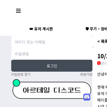
👑 유저 게시판
🛡️ 무기・장
< 목
10
관
M
로그인
안녕하
비밀번호 찾기
회원가입
현재 
유저 
메이플
시간 