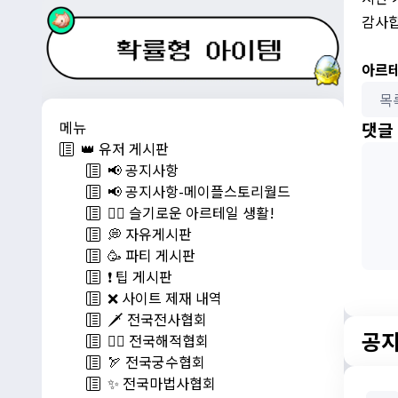
감사합
아르테
목
메뉴
댓글
👑 유저 게시판
📢 공지사항
📢 공지사항-메이플스토리월드
💁‍♂ 슬기로운 아르테일 생활!
💭 자유게시판
🥳 파티 게시판
❗️ 팁 게시판
❌ 사이트 제재 내역
🗡️ 전국전사협회
공
🏴‍☠️ 전국해적협회
🏹 전국궁수협회
✨ 전국마법사협회