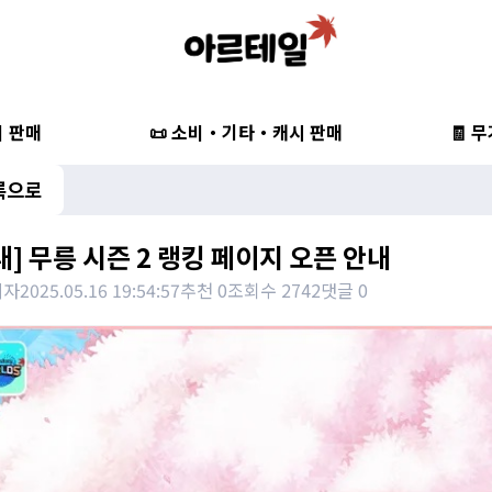
비 판매
📜 소비・기타・캐시 판매
🧾 
록으로
내] 무릉 시즌 2 랭킹 페이지 오픈 안내
리자
2025.05.16 19:54:57
추천 0
조회수 2742
댓글 0