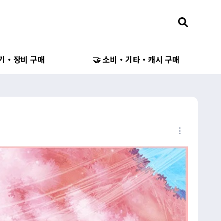
무기・장비 구매
🤝 소비・기타・캐시 구매