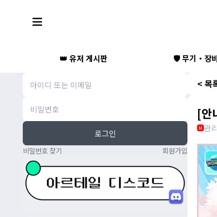
👑 유저 게시판
🛡️ 무기・장
< 목
[안
관
M
로그인
비밀번호 찾기
회원가입