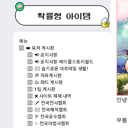
메뉴
👑 유저 게시판
📢 공지사항
📢 공지사항-메이플스토리월드
💁‍♂ 슬기로운 아르테일 생활!
💭 자유게시판
🥳 파티 게시판
❗️ 팁 게시판
❌ 사이트 제재 내역
안녕
🗡️ 전국전사협회
🏴‍☠️ 전국해적협회
🏹 전국궁수협회
무릉
✨ 전국마법사협회