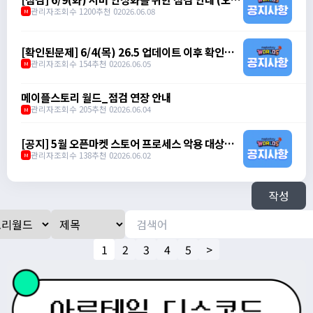
7시 ~ 오전 8시)
관리자
조회수 1200
추천 0
2026.06.08
M
[확인된문제] 6/4(목) 26.5 업데이트 이후 확인된
문제 안내
관리자
조회수 154
추천 0
2026.06.05
M
메이플스토리 월드_점검 연장 안내
관리자
조회수 205
추천 0
2026.06.04
M
[공지] 5월 오픈마켓 스토어 프로세스 악용 대상자
제재 안내
관리자
조회수 138
추천 0
2026.06.02
M
작성
1
2
3
4
5
>