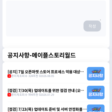
작성
공지사항-메이플스토리월드
[공지] 7월 오픈마켓 스토어 프로세스 악용 대상자
제재 안내
관리자
조회수 324
추천 0
2026.08.05
M
[점검] 7/30(목) 업데이트를 위한 점검 안내 (오전 7
시 30분 ~ 오전 10시)
관리자
조회수 994
추천 0
2026.07.29
M
[점검] 7/23(목) 업데이트 준비 및 서버 안정화를 위