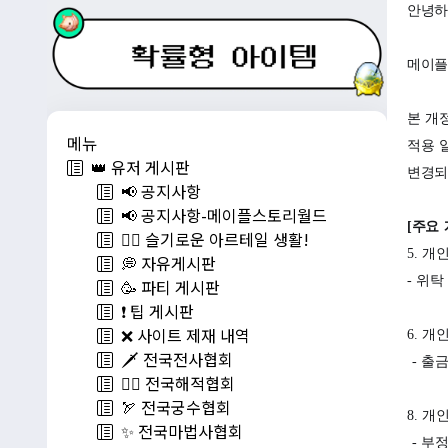
안녕하
메이플
본 개정
메뉴
적용 
👑 유저 게시판
변경되
📢 공지사항
📢 공지사항-메이플스토리월드
[
주요 
💁‍♂ 슬기로운 아르테일 생활!
5.
개인
💭 자유게시판
-
위탁
🥳 파티 게시판
❗️ 팁 게시판
❌ 사이트 제재 내역
6.
개인
🗡️ 전국전사협회
-
출금
🏴‍☠️ 전국해적협회
🏹 전국궁수협회
8.
개인
✨ 전국마법사협회
-
부정