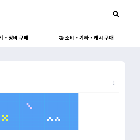
무기・장비 구매
🤝 소비・기타・캐시 구매