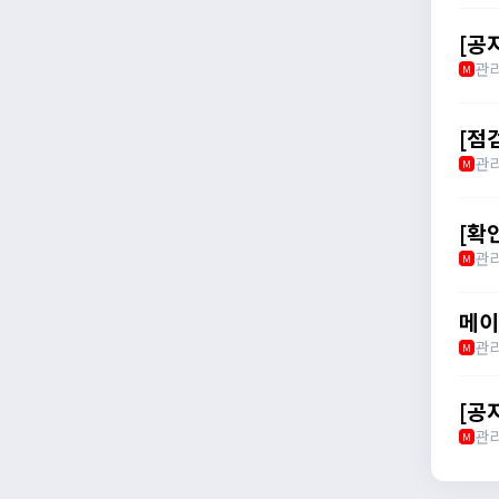
[공
관
M
[점
관
M
[확
관
M
메이
관
M
[공
관
M