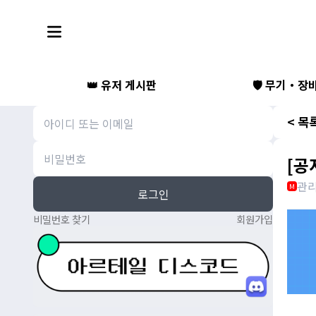
👑 유저 게시판
🛡️ 무기・장
< 목
[공
관
M
로그인
비밀번호 찾기
회원가입