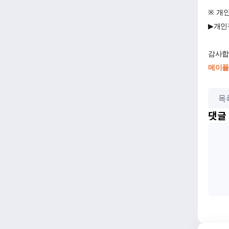
※
개인
▶
개인
감사합
메이플
목
댓글